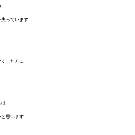
ね
を失っています
なくした方に
ス
は
いと思います