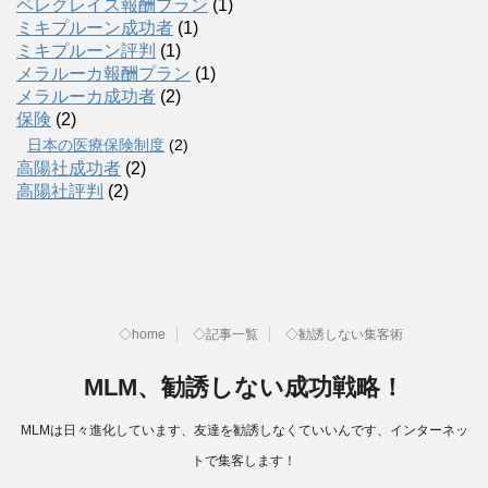
ペレグレイス報酬プラン
(1)
ミキプルーン成功者
(1)
ミキプルーン評判
(1)
メラルーカ報酬プラン
(1)
メラルーカ成功者
(2)
保険
(2)
日本の医療保険制度
(2)
高陽社成功者
(2)
高陽社評判
(2)
◇home
◇記事一覧
◇勧誘しない集客術
MLM、勧誘しない成功戦略！
MLMは日々進化しています、友達を勧誘しなくていいんです、インターネッ
トで集客します！