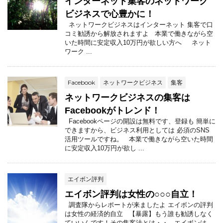
インターネット集客のネットワーク
ビジネスで心豊かに！
ネットワークビジネスはインターネット 集客で口
コミ勧誘から解放されますよ 本業で働きながら空
いた時間に安定収入10万円が欲しい方へ ネット
ワーク ...
Facebook
ネットワークビジネス
集客
ネットワークビジネスの集客は
Facebookがトレンド！
Facebookページの開設は無料です、登録も 簡単に
できますから、ビジネス利用としては 必須のSNS
活用ツールですね。 本業で働きながら空いた時間
に安定収入10万円が欲し ...
エイボン評判
エイボン評判は女性の○○○自立！
調査隊からレポートが来ましたよ エイボンの評判
は女性の経済的自立 【暴露】もう誰も勧誘しなく
ていいんです！その集客法とは・・ エイボンは