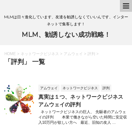
MLMは日々進化しています、友達を勧誘しなくていいんです、インター
ネットで集客します！
MLM、勧誘しない成功戦略！
HOME
>
ネットワークビジネス
>
アムウェイ
>
評判
>
「評判」 一覧
アムウェイ
ネットワークビジネス
評判
真実は１つ、ネットワークビジネス
アムウェイの評判
ネットワークビジネスの巨人、 先駆者のアムウェ
イの評判 本業で働きながら空いた時間に安定収
入10万円が欲しい方へ 最近、旧知の友人 ...