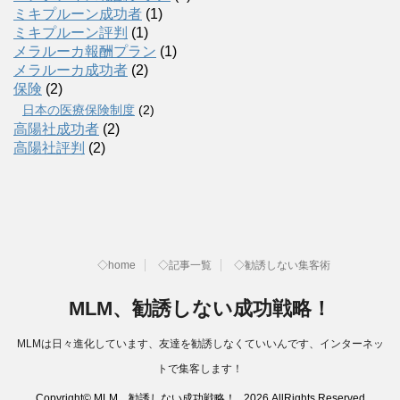
ミキプルーン成功者
(1)
ミキプルーン評判
(1)
メラルーカ報酬プラン
(1)
メラルーカ成功者
(2)
保険
(2)
日本の医療保険制度
(2)
高陽社成功者
(2)
高陽社評判
(2)
◇home
◇記事一覧
◇勧誘しない集客術
MLM、勧誘しない成功戦略！
MLMは日々進化しています、友達を勧誘しなくていいんです、インターネッ
トで集客します！
Copyright© MLM、勧誘しない成功戦略！ , 2026 AllRights Reserved